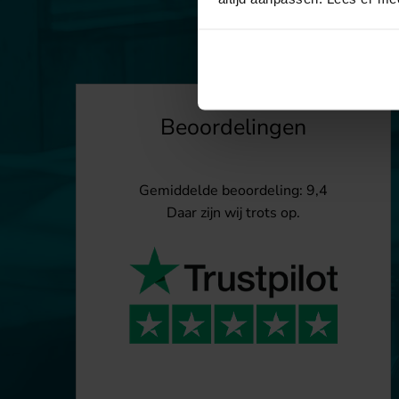
Beoordelingen
Gemiddelde beoordeling: 9,4
Daar zijn wij trots op.