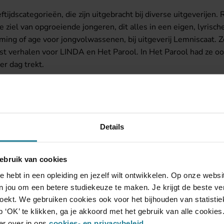
ftijdscategorieën, die zijn uitgebracht bij diverse uitgeverije
iel van opgroeiende jongeren, dit alles in een eigen, lyrische 
coming of age voor jongvolwassenen, bij uitgeverij Lemniscaat
rest verhalen voor LINDA en Het Parool. In Het Parool had ze
er dag trekt.
haar gezin, en zes jaar op een berg in Spanje. Ze kwam teru
iet meer toe aan schrijven, dus dat doet ze nu niet meer. Ze w
Details
ebruik van cookies
e hebt in een opleiding en jezelf wilt ontwikkelen. Op onze web
 jou om een betere studiekeuze te maken. Je krijgt de beste ver
 zoekt. We gebruiken cookies ook voor het bijhouden van statisti
 ‘OK’ te klikken, ga je akkoord met het gebruik van alle cookies
er over in ons
cookies- en privacybeleid
.