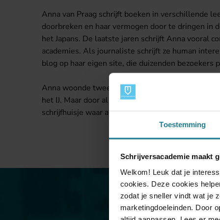
Anna van Praag schrijft boeken in verschillende lee
doorbreken en haar vermogen door te dringen in de z
het Japans. De laatste jaren schrijft Anna vooral 
academies. Als journaliste schrijft ze human inte
blog op haar eigen site, die duizenden bezoekers p
Anna woonde twee jaar lang in een Landrover met 
het IJ. Maar door al dat taarten bakken kwam ze n
schrijfhuisje waar alle verhalen ontstaan.
Toestemming
Schrijversacademie maakt g
Welkom! Leuk dat je interess
cookies. Deze cookies helpen
zodat je sneller vindt wat je
marketingdoeleinden. Door op
altijd aanpassen. Lees er me