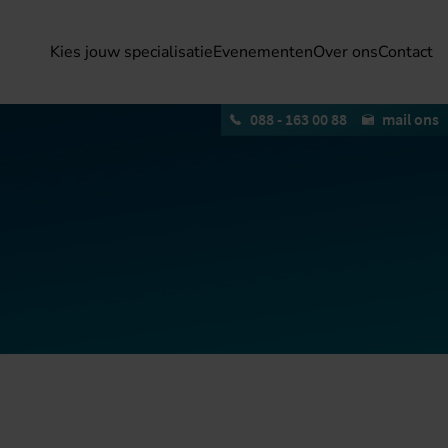
Kies jouw specialisatie
Evenementen
Over ons
Contact
088 - 163 00 88
mail ons