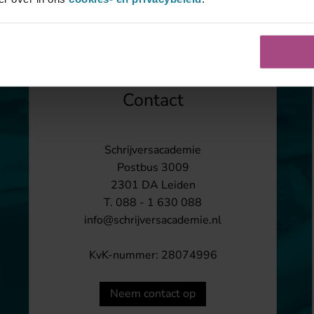
Contact
Schrijversacademie
Postbus 3009
2301 DA Leiden
T. 088 - 1 630 088
info@schrijversacademie.nl
KvK-nummer: 28074996
Neem contact op