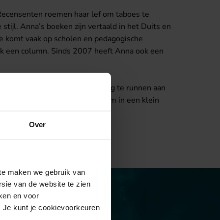
n. Recensenten roemen haar lef om taboes te
stijl. Anna’s boeken zijn vertaald in het Duits en
. Ze komt vaak op scholen en pedagogische
 ook een column. Sinds 2007 heeft Anna ook een
g naar Amsterdam om een herberg te runnen aan
oont nog steeds hartje Amsterdam in een klein
Over
site maken we gebruik van
sie van de website te zien
eken en voor
. Je kunt je cookievoorkeuren