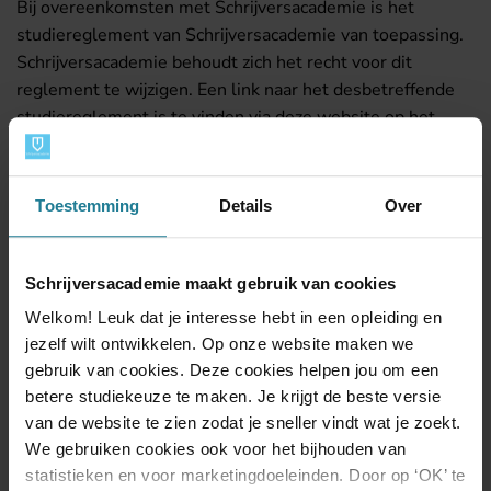
Bij overeenkomsten met Schrijversacademie is het
studiereglement van Schrijversacademie van toepassing.
Schrijversacademie behoudt zich het recht voor dit
reglement te wijzigen. Een link naar het desbetreffende
studiereglement is te vinden via deze website op het
inschrijfformulier. Het studiereglement is ook schriftelijk
op te vragen via Schrijversacademie, Postbus 11058,
2301 EB Leiden te Leiden.
Toestemming
Details
Over
Nederlandse wetgeving
Deze voorwaarden zullen in elk opzicht uitsluitend en
Schrijversacademie maakt gebruik van cookies
exclusief onderhevig zijn aan de Nederlandse wetgeving.
Welkom! Leuk dat je interesse hebt in een opleiding en
jezelf wilt ontwikkelen. Op onze website maken we
gebruik van cookies. Deze cookies helpen jou om een
betere studiekeuze te maken. Je krijgt de beste versie
van de website te zien zodat je sneller vindt wat je zoekt.
Beoordelingen
We gebruiken cookies ook voor het bijhouden van
statistieken en voor marketingdoeleinden. Door op ‘OK’ te