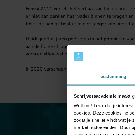
Hawaï 2000
vertelt het verhaal van Lin die met ee
er niet aan denken haar vader binnen te vragen en 
tot zij de nodige besluiten niet langer kan uitstell
Heidi geeft al jaren poëzieles in het primair en v
aan de Fontys Hogeschool voor de Kunsten waar ze
yoga en alles wat ze tegenkomt en waar ze zichzelf 
In 2020 verscheen van Heidi de bundel
Wie dit le
Toestemming
Schrijversacademie maakt g
Welkom! Leuk dat je interess
cookies. Deze cookies helpen
zodat je sneller vindt wat je
marketingdoeleinden. Door op
altijd aanpassen. Lees er me