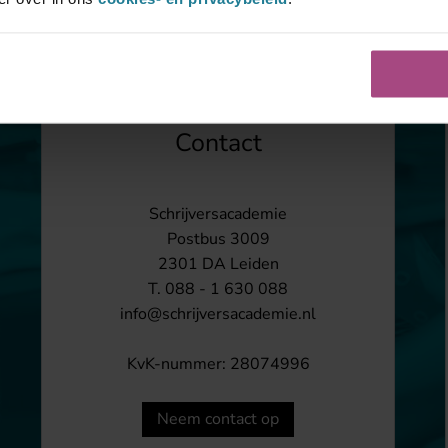
Contact
Schrijversacademie
Postbus 3009
2301 DA Leiden
T. 088 - 1 630 088
info@schrijversacademie.nl
KvK-nummer: 28074996
Neem contact op