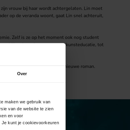
 zijn vrouw bij haar wordt achtergelaten. Lin moet
ader op de veranda woont, gaat Lin snel achteruit,
ademie. Zelf is ze op het moment ook nog student
erschillende onderwerpen, van kunsteducatie, tot
op
www.heidikoren.nl
. Momenteel werkt Heidi aan een nieuwe roman.
Over
site maken we gebruik van
sie van de website te zien
eken en voor
. Je kunt je cookievoorkeuren