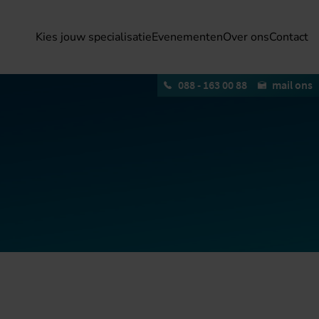
Kies jouw specialisatie
Evenementen
Over ons
Contact
088 - 163 00 88
mail ons