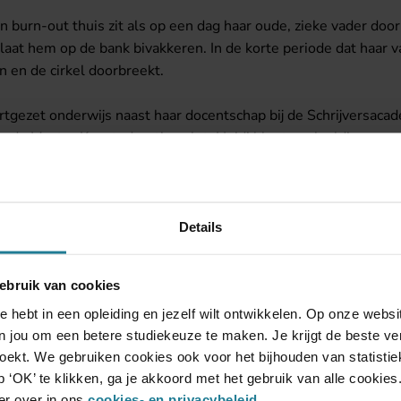
n burn-out thuis zit als op een dag haar oude, zieke vader door
laat hem op de bank bivakkeren. In de korte periode dat haar v
en en de cirkel doorbreekt.
oortgezet onderwijs naast haar docentschap bij de Schrijversac
 de Master Kunsteducatie volgt. Heidi blogt veelvuldig over v
graag “recht in de bek” om aankijkt. Haar blogs zijn te vinden 
est is gek
, die ze zelf illustreerde met éénlijnige tekeningen
Details
ebruik van cookies
e hebt in een opleiding en jezelf wilt ontwikkelen. Op onze web
 jou om een betere studiekeuze te maken. Je krijgt de beste ver
 zoekt. We gebruiken cookies ook voor het bijhouden van statisti
 ‘OK’ te klikken, ga je akkoord met het gebruik van alle cookies
er over in ons
cookies- en privacybeleid
.