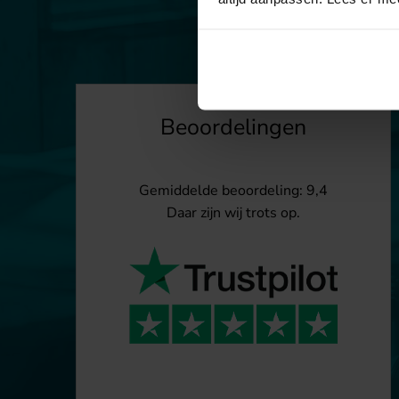
Beoordelingen
Gemiddelde beoordeling: 9,4
Daar zijn wij trots op.