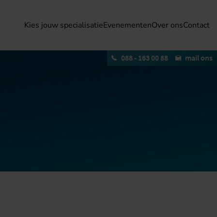
Kies jouw specialisatie
Evenementen
Over ons
Contact
088 - 163 00 88
mail ons