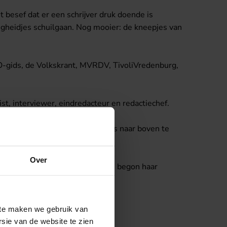
 besef dat er een schrijver druk doende is
digheidjes schuilgaan. Nog mooier: de kneepjes van
O-gids, de Volkskrant, MVRDV, TivoliVredenburg,
st, interviewer, eindredacteur en redactiechef.
 in staat ben het beste in auteurs naar boven te
t die nog beter wordt.’
Over
rswetenschappen in Amsterdam en begon haar
site maken we gebruik van
sie van de website te zien