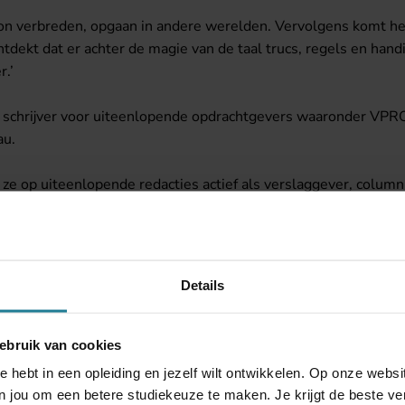
izon verbreden, opgaan in andere werelden. Vervolgens komt het
ntdekt dat er achter de magie van de taal trucs, regels en han
r.’
en schrijver voor uiteenlopende opdrachtgevers waaronder VPR
au.
ze op uiteenlopende redacties actief als verslaggever, columni
en aan de Schrijversacademie? ‘Ik weet dat ik als eindredacteur
 aanreiken en samen met een auteur prutsen aan een tekst, zoda
Details
cht, volgde een postacademische cursus journalistiek bij Pe
ticus bij de Volkskrant. Ze werkt aan haar eerste roman.
ebruik van cookies
e hebt in een opleiding en jezelf wilt ontwikkelen. Op onze web
 jou om een betere studiekeuze te maken. Je krijgt de beste ver