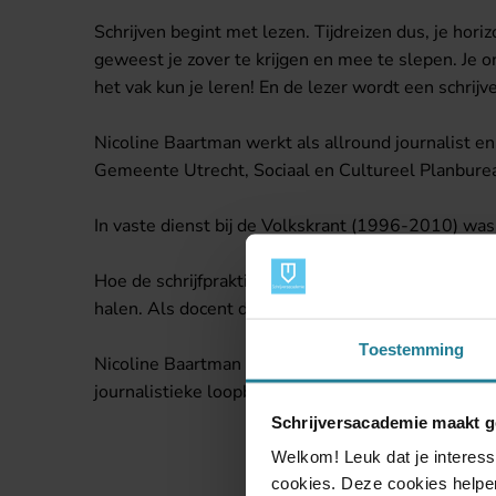
Schrijven begint met lezen. Tijdreizen dus, je hor
geweest je zover te krijgen en mee te slepen. Je o
het vak kun je leren! En de lezer wordt een schrijve
Nicoline Baartman werkt als allround journalist 
Gemeente Utrecht, Sociaal en Cultureel Planbure
In vaste dienst bij de Volkskrant (1996-2010) was 
Hoe de schrijfpraktijk zich verhoudt tot het lesgev
halen. Als docent doe je in feite hetzelfde: tools
Toestemming
Nicoline Baartman studeerde Musicologie in Utre
journalistieke loopbaan als freelance-popmuziekcri
Schrijversacademie maakt g
Welkom! Leuk dat je interess
cookies. Deze cookies helpen