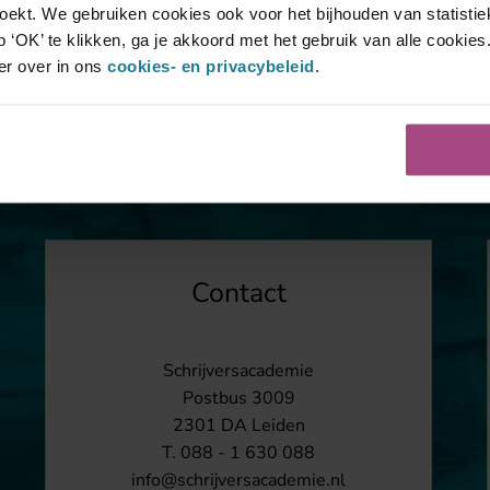
 zoekt. We gebruiken cookies ook voor het bijhouden van statisti
 ‘OK’ te klikken, ga je akkoord met het gebruik van alle cookies
er over in ons
cookies- en privacybeleid
.
Contact
Schrijversacademie
Postbus 3009
2301 DA Leiden
T. 088 - 1 630 088
info@schrijversacademie.nl