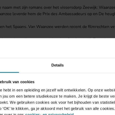
naam met zijn romans over het vissersdorp Zeewijk: Waanzee,
aanzee leverde hem de Prix des Ambassadeurs op en De heuglin
s en het Spaans. Van Waanzee werden recent de filmrechten ve
nder andere, zijn opgevoerd door het Onafhankelijk Toneel
htste, die net als zijn voorgaande romans zal verschijnen bij 
nd. Hij is vader van twee kinderen.
Details
ebruik van cookies
e hebt in een opleiding en jezelf wilt ontwikkelen. Op onze web
 jou om een betere studiekeuze te maken. Je krijgt de beste ver
 zoekt. We gebruiken cookies ook voor het bijhouden van statisti
 ‘OK’ te klikken, ga je akkoord met het gebruik van alle cookies
er over in ons
cookies- en privacybeleid
.