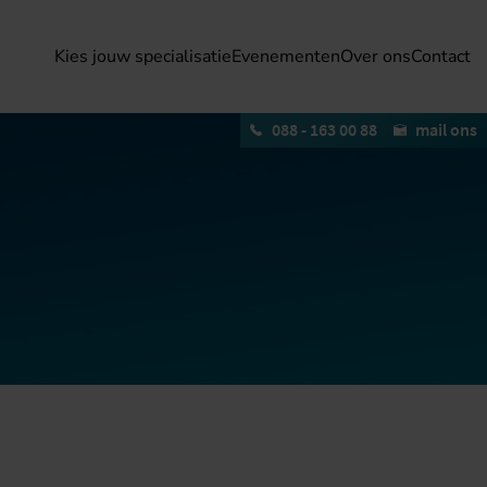
Kies jouw specialisatie
Evenementen
Over ons
Contact
088 - 163 00 88
mail ons