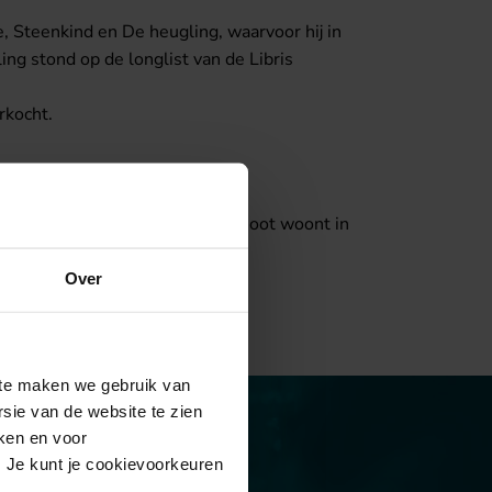
 Steenkind en De heugling, waarvoor hij in
g stond op de longlist van de Libris
rkocht.
Uitgeverij De Geus. Robert Haasnoot woont in
Over
site maken we gebruik van
sie van de website te zien
eken en voor
. Je kunt je cookievoorkeuren