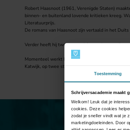
Robert Haasnoot (1961, Verenigde Staten) maakte 
binnen- en buitenland lovende kritieken kreeg. W
Literatuurprijs.
De romans van Haasnoot zijn vertaald in het Duit
Verder heeft hij twee scenario’s geschreven die, o
Momenteel werkt hij aan een nieuwe roman, zijn ac
Katwijk, op twee steenworpen afstand van het stra
Toestemming
Schrijversacademie maakt g
Welkom! Leuk dat je interess
cookies. Deze cookies helpen
zodat je sneller vindt wat je
marketingdoeleinden. Door op
altijd aanpassen. Lees er me