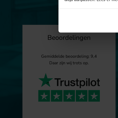
Beoordelingen
Gemiddelde beoordeling: 9,4
Daar zijn wij trots op.