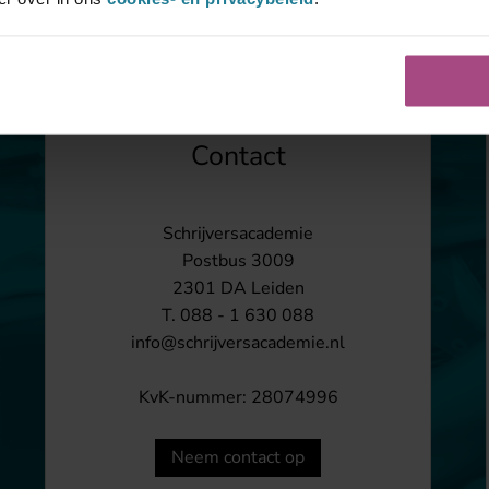
Contact
Schrijversacademie
Postbus 3009
2301 DA Leiden
T. 088 - 1 630 088
info@schrijversacademie.nl
KvK-nummer: 28074996
Neem contact op