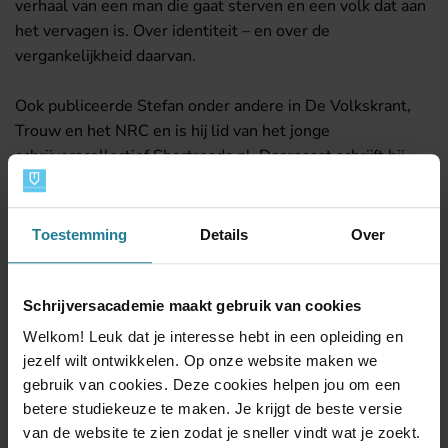
verhaal van een man die gaat sterven en een volk dat aan
het vervagen is. Over identiteit – en over de
vergankelijkheid daarvan.
Ook publiceerde Stefan onder andere in De Volkskrant,
Trouw en het NRC en is hij lid van het jonge
schrijverscollectief Shortreads.nl. Daarnaast schrijft hij
teksten en artikelen voor bedrijven.
Schrijven alleen is niet meer genoeg voor Stefan: hij wil
Toestemming
Details
Over
schrijven onderwijzen. Er bestaat namelijk niets mooiers
dan in jezelf verdwijnen en terug te komen met een goed
verhaal. Dat is het leren waard.
Schrijversacademie maakt gebruik van cookies
Welkom! Leuk dat je interesse hebt in een opleiding en
Lees meer over Stefan Popa op
zijn website
.
jezelf wilt ontwikkelen. Op onze website maken we
gebruik van cookies. Deze cookies helpen jou om een
betere studiekeuze te maken. Je krijgt de beste versie
van de website te zien zodat je sneller vindt wat je zoekt.