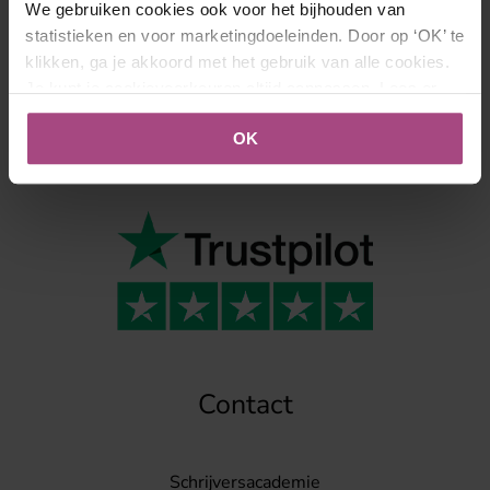
We gebruiken cookies ook voor het bijhouden van
statistieken en voor marketingdoeleinden. Door op ‘OK’ te
Beoordelingen
klikken, ga je akkoord met het gebruik van alle cookies.
Je kunt je cookievoorkeuren altijd aanpassen. Lees er
meer over in ons
cookies- en privacybeleid
.
OK
Gemiddelde beoordeling: 9,4
Daar zijn wij trots op.
Contact
Schrijversacademie