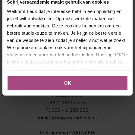
Daar zijn wij trots op.
Schrijversacademie maakt gebruik van cookies
Welkom! Leuk dat je interesse hebt in een opleiding en
jezelf wilt ontwikkelen. Op onze website maken we
gebruik van cookies. Deze cookies helpen jou om een
betere studiekeuze te maken. Je krijgt de beste versie
van de website te zien zodat je sneller vindt wat je zoekt.
We gebruiken cookies ook voor het bijhouden van
statistieken en voor marketingdoeleinden. Door op ‘OK’ te
klikken, ga je akkoord met het gebruik van alle cookies.
Contact
Je kunt je cookievoorkeuren altijd aanpassen. Lees er
meer over in ons
cookies- en privacybeleid
.
OK
Schrijversacademie
Postbus 3009
2301 DA Leiden
T. 088 - 1 630 088
info@schrijversacademie.nl
KvK-nummer: 28074996