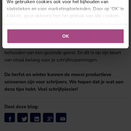
We gebruiken cookies ook voor het bijhouden van
🍁 Zorg goed voor jezelf
statistieken en voor marketingdoeleinden. Door op ‘OK’ te
klikken, ga je akkoord met het gebruik van alle cookies.
Misschien is dit nog wel de belangrijkste tip die we met je
Je kunt je cookievoorkeuren altijd aanpassen. Lees er
meer over in ons
cookies- en privacybeleid
.
willen delen: vergeet niet goed voor jezelf te zorgen
OK
tijdens deze donkere dagen. Goede voeding, en
voldoende slaap en lichaamsbeweging dragen bij aan het
behouden van een gezonde geest. En dit is op zijn beurt
van vitaal belang voor je schrijfinspanningen.
De herfst en winter kunnen de meest productieve
seizoenen zijn voor schrijvers. We hopen dat je wat aan
deze tips hebt. Veel schrijfplezier!
Deel deze blog: