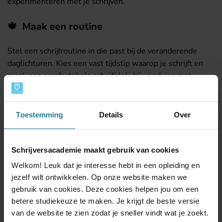
experimenteren met je schrijven.
🍁 Maak een routine
Stel een schrijfroutine in die past bij de veranderende
daglichturen. Kies een vast tijdstip waarop je schrijft en
maak een comfortabele schrijfplek, bij voorkeur met
natuurlijk licht. De rustige sfeer van het najaar kan je
helpen om je te concentreren op je schrijfdoelen.
Toestemming
Details
Over
🍁 Verlies jezelf in een goed boek
Het najaar biedt de perfecte gelegenheid om binnenshuis
Schrijversacademie maakt gebruik van cookies
te genieten van een goed boek. Nu de avonden langer
Welkom! Leuk dat je interesse hebt in een opleiding en
duren, kan je heerlijk onder de warme dekens kruipen en
jezelf wilt ontwikkelen. Op onze website maken we
genieten van jouw favoriete verhalen. Tegelijkertijd
gebruik van cookies. Deze cookies helpen jou om een
versterk je door te lezen jouw eigen schrijfvaardigheden,
betere studiekeuze te maken. Je krijgt de beste versie
én doe je inspiratie op. Ideaal!
van de website te zien zodat je sneller vindt wat je zoekt.