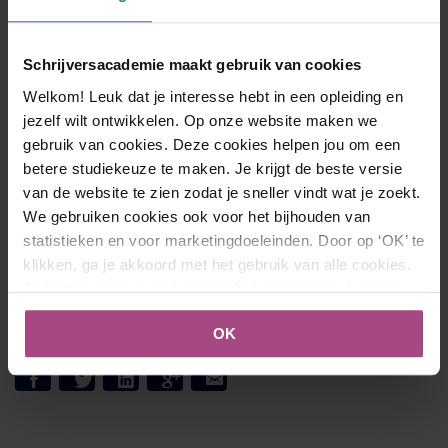
willen we nog schrijven? Wat zijn onze plannen? Welke
dromen kloppen in ons hart?
Schrijversacademie maakt gebruik van cookies
Er zijn geen betere dagen om je daarover te bezinnen dan
Welkom! Leuk dat je interesse hebt in een opleiding en
die donkere laatste dagen van het jaar, echt waar. Probeer
jezelf wilt ontwikkelen. Op onze website maken we
het eens. Ga op zoek naar die gaten en kieren. Schrijf eens
gebruik van cookies. Deze cookies helpen jou om een
wat anders dan alleen maar een sinterklaasgedicht. En
betere studiekeuze te maken. Je krijgt de beste versie
ben je niet zo van de reflectie, ga dan lekker uit de bol
van de website te zien zodat je sneller vindt wat je zoekt.
met dat ene verhaal dat al zo lang in je hoofd rondzingt.
We gebruiken cookies ook voor het bijhouden van
Veel decemberplezier!
statistieken en voor marketingdoeleinden. Door op ‘OK’ te
klikken, ga je akkoord met het gebruik van alle cookies.
Kathy Mathys
Je kunt je cookievoorkeuren altijd aanpassen. Lees er
meer over in ons
cookies- en privacybeleid
.
OK
Deel deze blog: