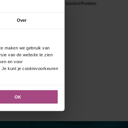
jk geen expert, maar gewoon een boekliefhebber
Over
site maken we gebruik van
sie van de website te zien
eken en voor
. Je kunt je cookievoorkeuren
OK