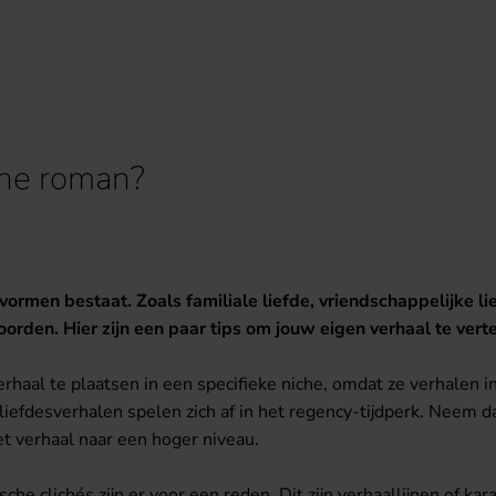
che roman?
de vormen bestaat. Zoals familiale liefde, vriendschappelijke 
orden. Hier zijn een paar tips om jouw eigen verhaal te verte
aal te plaatsen in een specifieke niche, omdat ze verhalen i
liefdesverhalen spelen zich af in het regency-tijdperk. Neem d
het verhaal naar een hoger niveau.
he clichés zijn er voor een reden. Dit zijn verhaallijnen of ka