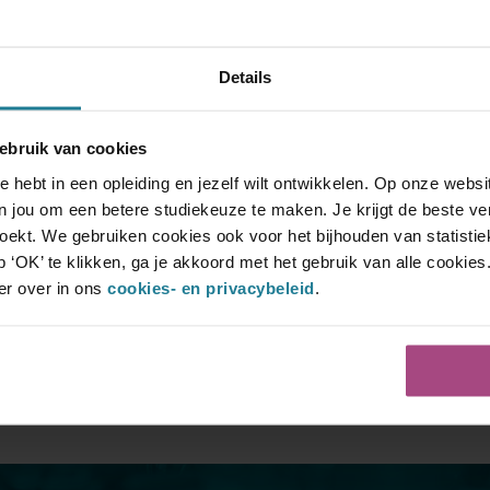
s leuker dan ontsnappen in een andere wereld. Ik ben natuurli
Wie ik verder ben? Dat zoek ik nog steeds uit.
Details
ebruik van cookies
e hebt in een opleiding en jezelf wilt ontwikkelen. Op onze web
 jou om een betere studiekeuze te maken. Je krijgt de beste ver
 zoekt. We gebruiken cookies ook voor het bijhouden van statisti
 ‘OK’ te klikken, ga je akkoord met het gebruik van alle cookies
er over in ons
cookies- en privacybeleid
.