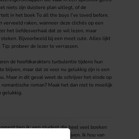
 niets zijn duistere plan uitlegt, of de
telt in het boek To all the boys I’ve loved before.
en verveeld raken, wanneer deze clichés op een
er het liefdesverhaal dat ze wil lezen, maar
teken. Bijvoorbeeld bij een meet cute. Alles lijkt
 Tip: probeer de lezer te verrassen.
ren de hoofdkarakters turbulentie tijdens hun
te blijven, maar dat ze voor nu gelukkig zijn is een
u. Maar in dit geval weet de schrijver het einde op
te romantische roman? Maak het dan niet te moeilijk
n gelukkig.
moment ben ik: een student die heel veel boeken
rijversacademie blogs gaan schrijven. Ik hou van