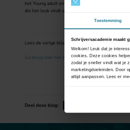
het Young adult en Fantasy genre, want er is niet
die het leuk vindt om over literatuur te schrijven. 
Toestemming
Schrijversacademie maakt g
Lees de vorige blog:
Valentijn – Maaike Gerritsen
Welkom! Leuk dat je interess
cookies. Deze cookies helpen
Ga terug naar het overzicht van alle blogs
zodat je sneller vindt wat je
marketingdoeleinden. Door op
altijd aanpassen. Lees er me
Deel deze blog: