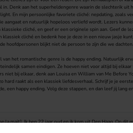
in. Denk aan het superheldengenre waarin de slechterik uit het
ght. En mijn persoonlijke favoriete cliché: nepdating, zoals ver
tie aangaat en natuurlijk hopeloos verliefd wordt. Lezers kunn
assieke cliché, en geef er een originele spin aan. Geef de lez
lassiek cliché en bedenk hoe je deze in een nieuw jasje kunt s
 hoofdpersonen blijkt niet de persoon te zijn die we dachten.
van het romantische genre is de happy ending. Natuurlijk erva
teindelijk samen eindigen. Ze hoeven niet voor altijd bij elkaar 
s niet bij elkaar, denk aan Louisa en William van Me Before Yo
 hard raakt als een klassiek liefdesverhaal. Schrijf je je eers
de, een happy ending. Volg deze stappen, en dan leef jij lang e
e·la·mait]. Ik ben 22 jaar oud en ik kom uit Den Haag. Op dit 
muziek maakt. Door mijn passie voor verhalen zal ik voor de Sch