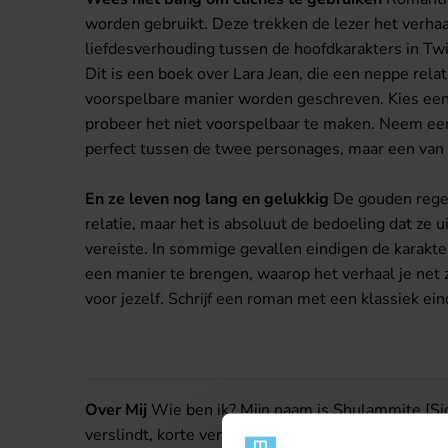
worden gebruikt. Deze trekken de lezer het verhaal 
liefdesverhouding tussen de hoofdkarakters in Twili
Dit is een boek over Lara Jean, die een neppe rela
voorspelbare manier worden geschreven. Kies een kl
probeer het niet voorspelbaar te maken. Neem een k
perfect tussen de twee personages, maar een van de
En ze leven nog lang en gelukkig
De gouden regel 
relatie, maar het is absoluut de bedoeling dat ze ui
vereiste. In sommige gevallen eindigen de karakter
een manier te brengen, waarop het verhaal je net zo
voor jezelf. Schrijf een roman met een klassiek ein
Over Mij
Wie ben ik? Mijn naam is Shulammite [Sjo
verslindt, korte verhalen schrijft en zo nu en dan 