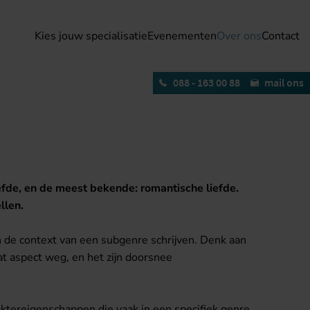
Kies jouw specialisatie
Evenementen
Over ons
Contact
088 - 163 00 88
mail ons
liefde, en de meest bekende: romantische liefde.
llen.
n de context van een subgenre schrijven. Denk aan
at aspect weg, en het zijn doorsnee
raktereigenschappen die vaak in een specifiek genre