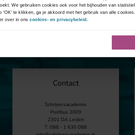
 zoekt. We gebruiken cookies ook voor het bijhouden van statisti
 ‘OK’ te klikken, ga je akkoord met het gebruik van alle cookies
er over in ons
cookies- en privacybeleid
.
Contact
Schrijversacademie
Postbus 3009
2301 DA Leiden
T. 088 - 1 630 088
info@schrijversacademie.nl