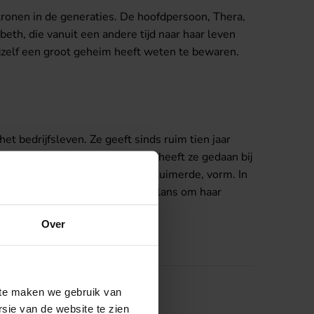
tronen in de generaties. De hoofdpersoon, Thera,
beth, die vanuit een andere tijd naar haar leven
ijzelf een groot geheim heeft weten te bewaren.
t bedrijfsleven. Ze geeft sinds ruim tien jaar
verhaal. Haar schrijfopleiding heeft ze gedaan bij
haal, dat al jarenlang in haar sluimerde, vorm. In
e vaardigheden, vooral de stimulans om haar
Over
site maken we gebruik van
sie van de website te zien