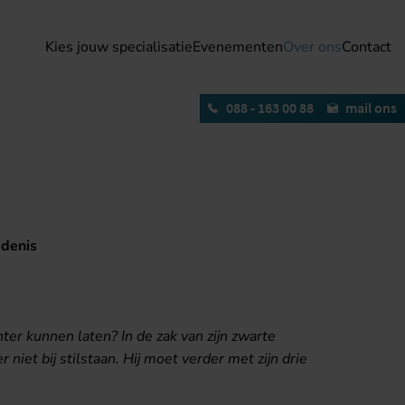
Kies jouw specialisatie
Evenementen
Over ons
Contact
088 - 163 00 88
mail ons
edenis
ter kunnen laten? In de zak van zijn zwarte
r niet bij stilstaan. Hij moet verder met zijn drie