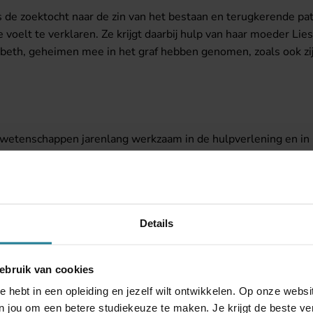
 de zoektocht naar de zin van het bestaan en terugkerende pa
voelt te verklaren. Ze krijgt daarbij hulp van haar moeder Lies
esbeth, geheimen mee in het graf hebben genomen, zoals ook z
 wetenschappen jarenlang werkzaam in de hulpverlening en in he
Schrijven en begeleidt mensen bij het schrijven van hun levens
trecht. In de opleiding Romans en Korte verhalen kreeg het ver
ttige samenwerking met klasgenoten vond ze, naast praktisch
aan.
Eeuwige echo
is het debuut van Truus.
Details
ijk op onze website voor meer
informatie
.
ebruik van cookies
e hebt in een opleiding en jezelf wilt ontwikkelen. Op onze web
 jou om een betere studiekeuze te maken. Je krijgt de beste ver