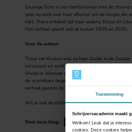
Eeuwige Echo is een familieroman met als thema’s
gaat op zoek naar haar afkomst om de leegte die ze 
kijkt. Thera ontdekt dat haar ouders, Dorus en Li
Het verhaal speelt zich af tussen 1900 en 2020.
Over de auteur:
Truus van Keulen was na haar studie in de Sociale
cursussen en workshops op het gebied van Creatief 
Shodo in Alkmaar en bij de Schrijversacademie in U
de vruchtbare begeleiding van docenten en de pre
verhaal goed in de steigers te zetten en door te g
Toestemming
Wil je ook dezelfde opleiding volgen als Truus? K
Schrijversacademie maakt g
Deel deze blog:
Welkom! Leuk dat je interess
cookies. Deze cookies helpen