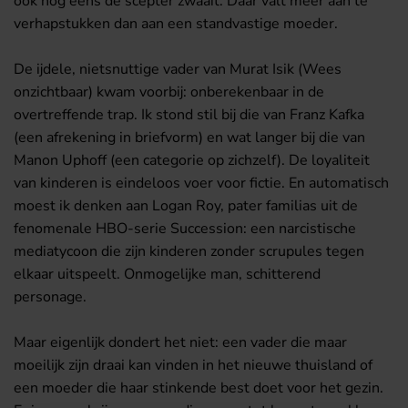
ook nog eens de scepter zwaait. Daar valt meer aan te
verhapstukken dan aan een standvastige moeder.
De ijdele, nietsnuttige vader van Murat Isik (Wees
onzichtbaar) kwam voorbij: onberekenbaar in de
overtreffende trap. Ik stond stil bij die van Franz Kafka
(een afrekening in briefvorm) en wat langer bij die van
Manon Uphoff (een categorie op zichzelf). De loyaliteit
van kinderen is eindeloos voer voor fictie. En automatisch
moest ik denken aan Logan Roy, pater familias uit de
fenomenale HBO-serie Succession: een narcistische
mediatycoon die zijn kinderen zonder scrupules tegen
elkaar uitspeelt. Onmogelijke man, schitterend
personage.
Maar eigenlijk dondert het niet: een vader die maar
moeilijk zijn draai kan vinden in het nieuwe thuisland of
een moeder die haar stinkende best doet voor het gezin.