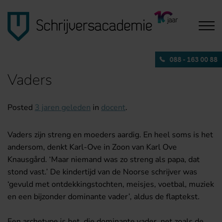
088 - 163 00 88
Vaders
Posted
3 jaren geleden
in
docent
.
Vaders zijn streng en moeders aardig. En heel soms is het
andersom, denkt Karl-Ove in Zoon van Karl Ove
Knausgård. ‘Maar niemand was zo streng als papa, dat
stond vast.’ De kindertijd van de Noorse schrijver was
‘gevuld met ontdekkingstochten, meisjes, voetbal, muziek
en een bijzonder dominante vader’, aldus de flaptekst.
Een archetype is het, die dominante vader, net zoals de