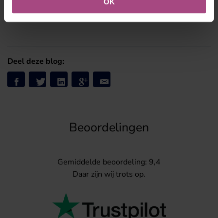
OK
Deel deze blog:
Beoordelingen
Gemiddelde beoordeling: 9,4
Daar zijn wij trots op.