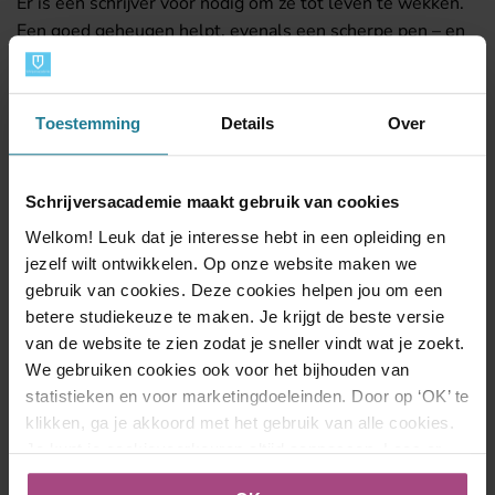
Er is een schrijver voor nodig om ze tot leven te wekken.
Een goed geheugen helpt, evenals een scherpe pen – en
een flinke duim.
Nicoline Baartman
Toestemming
Details
Over
Schrijversacademie maakt gebruik van cookies
Welkom! Leuk dat je interesse hebt in een opleiding en
jezelf wilt ontwikkelen. Op onze website maken we
Lees de vorige blog:
Hoe overkom je writer’s block?
gebruik van cookies. Deze cookies helpen jou om een
betere studiekeuze te maken. Je krijgt de beste versie
van de website te zien zodat je sneller vindt wat je zoekt.
Ga terug naar het overzicht van alle blogs
We gebruiken cookies ook voor het bijhouden van
statistieken en voor marketingdoeleinden. Door op ‘OK’ te
klikken, ga je akkoord met het gebruik van alle cookies.
Je kunt je cookievoorkeuren altijd aanpassen. Lees er
meer over in ons
cookies- en privacybeleid
.