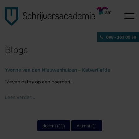
088 - 163 00 88
Blogs
Yvonne van den Nieuwenhuizen – Kalverliefde
"Zeven dates op een boerderij.
Lees verder...
docent
(11)
Alumni
(1)