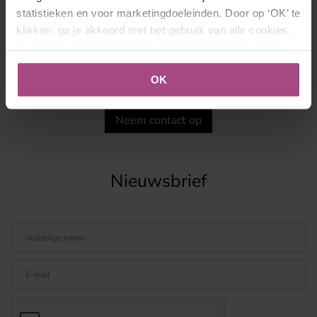
2301 DA Leiden
statistieken en voor marketingdoeleinden. Door op ‘OK’ te
T. 088 - 1 630 088
klikken, ga je akkoord met het gebruik van alle cookies.
info@schrijversacademie.nl
Je kunt je cookievoorkeuren altijd aanpassen. Lees er
meer over in ons
cookies- en privacybeleid
.
OK
KvK-nummer: 28074996
Neem contact op
Nieuwsbrief