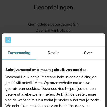
Beoordelingen
Gemiddelde beoordeling: 9,4
Daar zijn wij trots op.
Toestemming
Details
Over
Schrijversacademie maakt gebruik van cookies
Welkom! Leuk dat je interesse hebt in een opleiding en
Contact
jezelf wilt ontwikkelen. Op onze website maken we
gebruik van cookies. Deze cookies helpen jou om een
betere studiekeuze te maken. Je krijgt de beste versie
Schrijversacademie
van de website te zien zodat je sneller vindt wat je zoekt.
Postbus 3009
We gebruiken cookies ook voor het bijhouden van