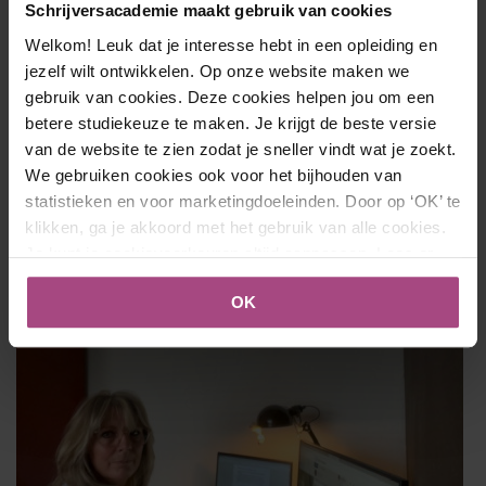
Schrijversacademie maakt gebruik van cookies
schrijf je niet “even”.
Welkom! Leuk dat je interesse hebt in een opleiding en
De afgelopen maanden is me wel eens een gevoel van
jezelf wilt ontwikkelen. Op onze website maken we
spijt overvallen. Spijt dat ik het schrijven niet eerder heb
gebruik van cookies. Deze cookies helpen jou om een
betere studiekeuze te maken. Je krijgt de beste versie
opgepakt. Maar ach, beter laat dan nooit, denk ik nu; spijt
van de website te zien zodat je sneller vindt wat je zoekt.
moet je hebben over de dingen die je wilde maar nooit
We gebruiken cookies ook voor het bijhouden van
deed.
statistieken en voor marketingdoeleinden. Door op ‘OK’ te
klikken, ga je akkoord met het gebruik van alle cookies.
Twijfel jij of een opleiding bij de Schrijversacademie bij jou
Je kunt je cookievoorkeuren altijd aanpassen. Lees er
past? Ik kan vanuit ervaring zeggen: Twijfel? Gewoon
meer over in ons
cookies- en privacybeleid
.
doen!
OK