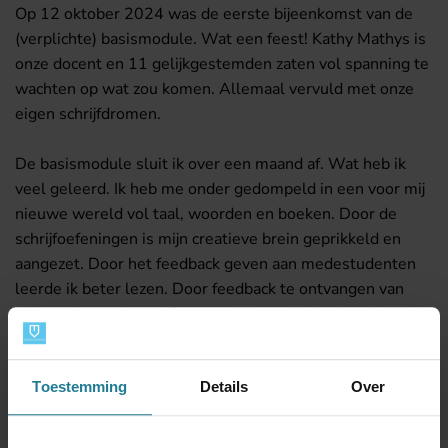
Op 12 oktober 2024 was de eerste bijeenkomst van de
(verplichte) basismodule. Wat een feest! Kathy Mathys is
onze docent en 11 gelijkgestemden zaten vol spanning te
wachten op wat zou komen. Allemaal vervuld met onze
eigen schrijfdromen.
De basismodule sluit ik over een maand af. Wat heb ik
veel geleerd. Ik heb me onder gedompeld in een voor mij
nieuwe wereld vol taal, woorden en boeken. Door de
schrijfoefeningen is mijn creatieve brein geprikkeld en
aangezet. Door het feedback geven aan medestudenten
leerde ik beter lezen. Door feedback te ontvangen van
mijn medestudenten én natuurlijk van Kathy leerde ik het
geleerde beter in de praktijk te brengen. Ik leerde anders
kijken naar de wereld om me heen; overal is inspiratie! Ik
lees nu met andere ogen boeken en zelfs films en series
Toestemming
Details
Over
kijk ik anders. Wat heb ik inmiddels een enorme
bewondering voor schrijvers! Want ik weet nu: een boek