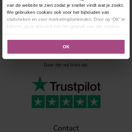
van de website te zien zodat je sneller vindt wat je zoekt.
We gebruiken cookies ook voor het bijhouden van
statistieken en voor marketingdoeleinden. Door op ‘OK’ te
klikken, ga je akkoord met het gebruik van alle cookies.
Je kunt je cookievoorkeuren altijd aanpassen. Lees er
Beoordelingen
meer over in ons
cookies- en privacybeleid
.
OK
Gemiddelde beoordeling: 9,4
Daar zijn wij trots op.
Contact