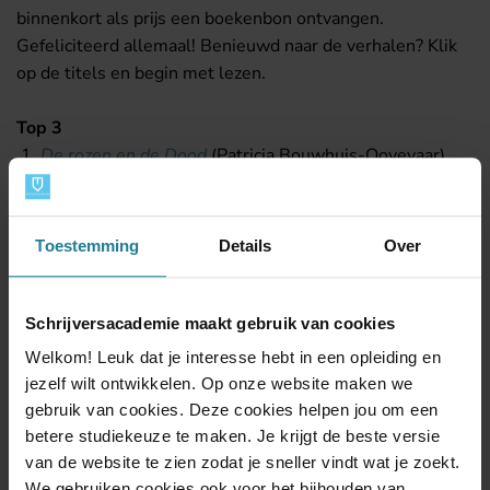
binnenkort als prijs een boekenbon ontvangen.
Gefeliciteerd allemaal! Benieuwd naar de verhalen? Klik
op de titels en begin met lezen.
Top 3
De rozen en de Dood
(Patricia Bouwhuis-Ooyevaar)
Tien
(Esther Everse Poortvliet)
Een beter leven in 10 dagen
(Pim van Baal)
Toestemming
Details
Over
Eervolle vermeldingen:
Tien briefjes
(Ivor Muijlwijk)
Tien jaar
(Marit van der Meulen)
Schrijversacademie maakt gebruik van cookies
Welkom! Leuk dat je interesse hebt in een opleiding en
Deel dit nieuws:
jezelf wilt ontwikkelen. Op onze website maken we
gebruik van cookies. Deze cookies helpen jou om een
betere studiekeuze te maken. Je krijgt de beste versie
van de website te zien zodat je sneller vindt wat je zoekt.
We gebruiken cookies ook voor het bijhouden van