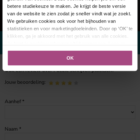
betere studiekeuze te maken. Je krijgt de beste versie
van de website te zien zodat je sneller vindt wat je zoekt.
We gebruiken cookies ook voor het bijhouden van
Reviews over
statistieken en voor marketingdoeleinden. Door op ‘OK’ te
Poëzie schrijven
klikken, ga je akkoord met het gebruik van alle cookies.
Je kunt je cookievoorkeuren altijd aanpassen. Lees er
meer over in ons
cookies- en privacybeleid
.
OK
Ook een review over Poëzie schrijven plaatsen?
Jouw beoordeling:
Aanhef *
Naam *