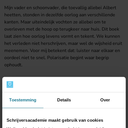
Mijn vader en schoonvader, die toevallig allebei Albert
heetten, stonden in dezelfde oorlog aan verschillende
kanten. Maar uiteindelijk vochten ze allebei om te
overleven met de hoop op terugkeer naar huis. Dit boek
laat zien hoe oorlog levens vormt en tekent. We kunnen
het verleden niet herschrijven, maar wel de wijsheid eruit
meenemen. Voor mij betekent dat: luister naar elkaar en
oordeel niet te snel. Polarisatie begint waar begrip
ophoudt.
Over de auteur
In 2002 ben ik met mijn vader teruggegaan naar de
Toestemming
Details
Over
kampen in Duitsland waar hij gevangengezeten heeft.
Wat hij daar verteld heeft, heb ik opgeschreven in een
eenvoudig boekje voor de familie.
Schrijversacademie maakt gebruik van cookies
Jaren later kreeg ik een Duitse partner en ook daar bleek