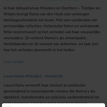
In haar debuutroman Moeders en Dochters – Trijntjes en
Wikjes brengt Reina van den Hoek een verborgen
familiegeschiedenis tot leven. Met een combinatie van
persoonlijke reflecties, historische feiten en verhalende
fictie reconstrueert ze het verleden van haar vrouwelijke
voorouders. Ze verkent thema’s als emancipatie,
familiebanden en de invloed van alzheimer, en laat zien
hoe het verleden doorwerkt in het heden.
Lees verder...
Laura Maria Wientjes - Maanlicht
Laura Maria verweeft haar reislust en poëtische
gevoeligheid in meeslepende romans die thema’s als
identiteit, transformatie en culturele verbondenheid tot
leven brengen. Lees hier meer over haar nieuwe