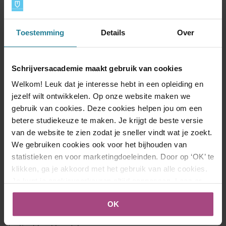
boek
Maanlicht
.
Lees verder...
Toestemming
Details
Over
Een zee van verhalen - dit is de winnaar van de
Schrijfwedstrijd!
Schrijversacademie maakt gebruik van cookies
Laat je inspireren door het thema “De zee” en stuur jouw
Welkom! Leuk dat je interesse hebt in een opleiding en
verhaal van maximaal 350 woorden in! Met deze oproep
jezelf wilt ontwikkelen. Op onze website maken we
nodigden we schrijvers uit om hun creativiteit te laten
gebruik van cookies. Deze cookies helpen jou om een
stromen...
betere studiekeuze te maken. Je krijgt de beste versie
van de website te zien zodat je sneller vindt wat je zoekt.
Lees verder...
We gebruiken cookies ook voor het bijhouden van
statistieken en voor marketingdoeleinden. Door op ‘OK’ te
klikken, ga je akkoord met het gebruik van alle cookies.
Saskia Habraken - Slapen zonder slangen
Je kunt je cookievoorkeuren altijd aanpassen. Lees er
Op 25 januari verscheen de deels autobiografische
meer over in ons
cookies- en privacybeleid
.
debuutroman
Slapen zonder slangen
van Saskia Habraken
OK
bij Godijn Publishing. Het boek is verkrijgbaar bij alle