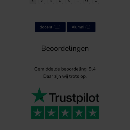
1
2
3
4
5
...
11
→
docent
(11)
Alumni
(1)
Beoordelingen
Gemiddelde beoordeling: 9,4
Daar zijn wij trots op.